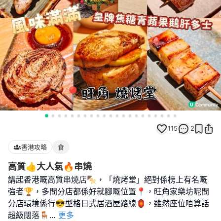
115
2
香港攻略
食
高質👍大人氣🔥串燒
講起香港嘅高質串燒店🍢，「燒烤堂」絕對係榜上有名嘅
強者🏆，多間分店都係好就腳嘅位置📍，旺角家樂坊呢間
分店環境係行😎型格日式居酒屋路線🏮，雖然座位唔算話
超級闊落🪑
...
更多