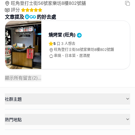
旺角登打士街56號家樂坊8樓802號舖
評分
文章提及
的好去處
燒烤堂 (旺角)
5
3
人想去
旺角登打士街56號家樂坊8樓802號舖
串燒、日本菜、居酒屋
顯示所有留言(
2
)...
社群主題
熱門地點