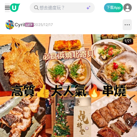
下載App
Cyril
2025/12/17
1
/
21
Next