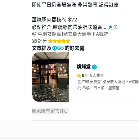
即使平日仍全場坐滿,非常熱鬧,記得訂座
鹽燒豚肉荔枝卷 $22
必點推介,鹽燒豚肉帶油脂味道香
...
更多
中環安慶臺1號安慶大廈地下A號舖
評分
文章提及
的好去處
燒烤堂
5
5
人想去
中環安慶臺1號安慶大廈地下A號舖
串燒、日本菜、居酒屋
顯示所有留言(
1
)...