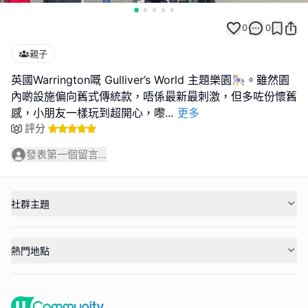
0
0
親子
英國Warrington嘅 Gulliver’s World 主題樂園🎠。雖然園
內啲設施偏向舊式傳統款，唔係最新最刺激，但多咗份懷舊
感，小朋友一樣玩到超開心，嚟
...
更多
評分
發表第一個留言...
社群主題
熱門地點