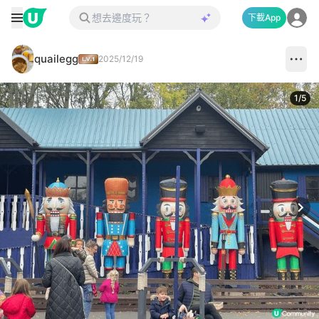
下載App
quailegg
2025/12/19
1
/
5
Next