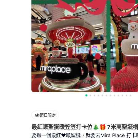
節日限定
最紅嘅聖誕暖笠笠打卡位🎄🎁 7米高聖誕
要過一個最紅❤️嘅聖誕，就要去Mira Place 打卡喇🧑