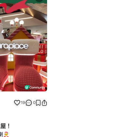
Next slide
19
0
樹屋！
‍🎄