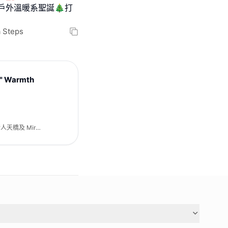
戶內戶外溫暖系聖誕🎄打
Steps
t" Warmth
行人天橋及 Mira