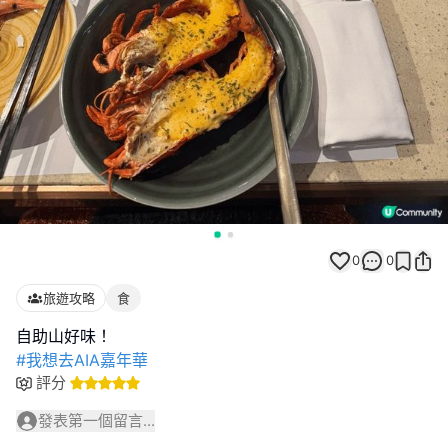
0
0
旅遊攻略
食
#我想去AIA嘉年華
評分
發表第一個留言...