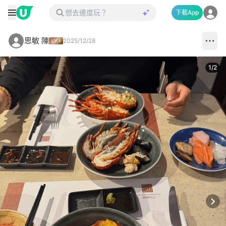
下載App
思敏 陳
2025/12/28
1
/
2
Next