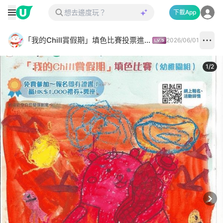
下載App
「我的Chill賞假期」填色比賽投票進行中✅
2026/06/01
1
/
2
Next