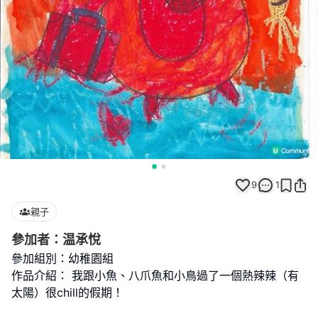
9
1
親子
參加者：温承悅
參加組別：幼稚園組
作品介紹： 我跟小魚、八爪魚和小鳥過了一個熱辣辣（有
太陽）很chill的假期！