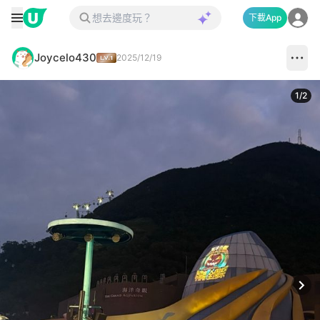
下載App
Joycelo430
2025/12/19
1
/
2
Next