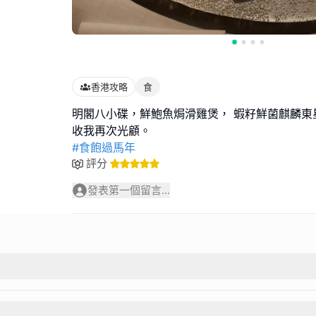
香港攻略
食
明閣八小碟，鮮鮑魚焗滑雞煲， 蝦籽鮮菌麒麟東
#食飽過馬年
評分
發表第一個留言...