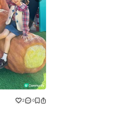
Next slide
2
0