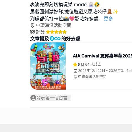
表演完即刻切換玩樂 mode 🎡🤣
馬戲團刺激好睇,攤位遊戲又贏咗公仔🧸✨
到處都係打卡位📸💖影咗好多靚
...
更多
中環海濱活動空間
評分
文章提及
的好去處
AIA Carnival 友邦嘉年華202
5
64
人想去
2025年12月22日 - 2026年3月1日
中環海濱活動空間
發表第一個留言...