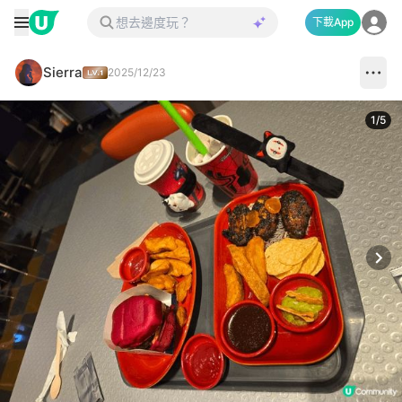
下載App
Sierra
2025/12/23
1
/
5
Next