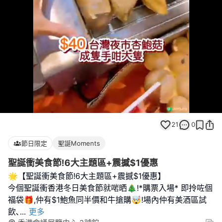
Loaded
:
Unmute
100.00%
21
0
節日限定
聖誕Moments
聖誕衝美食節!6大主題區+震撼$1優惠
🌟【聖誕衝美食節!6大主題區+震撼$1優惠】
今個聖誕衝香港冬日美食節就啱晒🎄!*購票入場* 即拎咗個
福袋🎁,仲有$1鮑魚同半價和牛搶購🤯!場內仲有美酒區試
飲､
...
更多