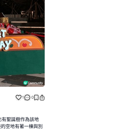
Next slide
1
0
也有聖誕樹作為該地
邊的空地有著一棟與別