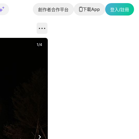
下載App
創作者合作平台
登入/註冊
1
/
4