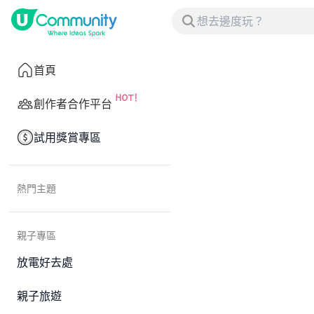
首頁
創作者合作平台
試用獎賞專區
熱門主題
親子專區
放電好去處
親子旅遊