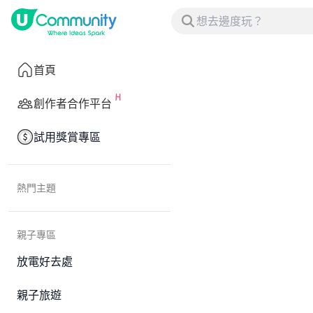
首頁
創作者合作平台
試用獎賞專區
熱門主題
親子專區
放電好去處
親子旅遊