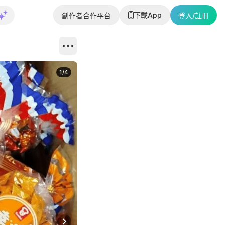
下載App
創作者合作平台
登入/註冊
1
/
4