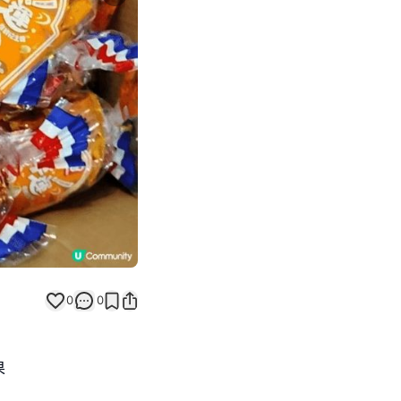
Next slide
0
0