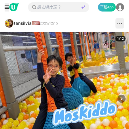
下載App
tansilvia
2025/12/15
1
/
12
Next