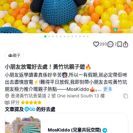
293
2
親子
小朋友放電好去處！黃竹坑親子遊🔥
小朋友返學讀書真係好辛苦👩🏻‍🏫,所以一有假期,就必定帶佢哋
出去盡情放電⚡!難得平日放假,我即刻帶小朋友去咗黃竹坑
朋友極力推介嘅親子熱點——MosKiddo🎪｡
...
更多
香港黃竹坑香葉道 2 號 One Island South 13 樓
評分
文章提及
的好去處
MosKiddo (兒童共玩空間)