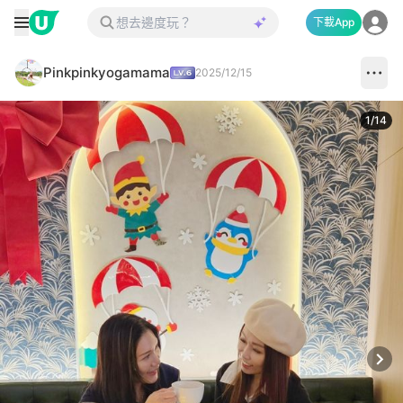
下載App
Pinkpinkyogamama
2025/12/15
1
/
14
Next