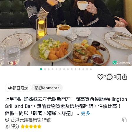
7
0
節日限定
聖誕Moments
上星期同好姊妹去左元朗新開左一間高質西餐廳Wellington
Grill and Bar，無論食物質素及環境都唔錯，性價比高！
佢係一間以「輕奢、精緻、舒適」
...
更多
香港元朗福康街18號
評分