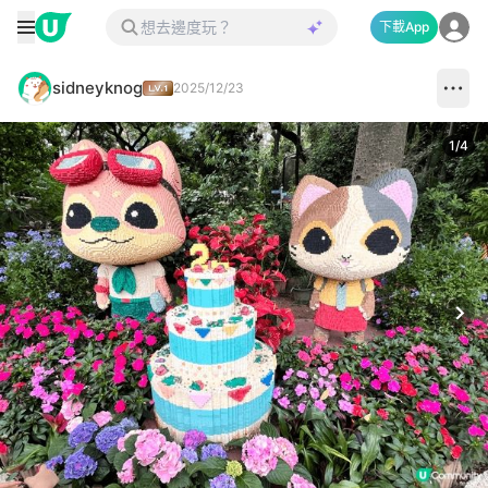
下載App
sidneyknog
2025/12/23
1
/
4
Next