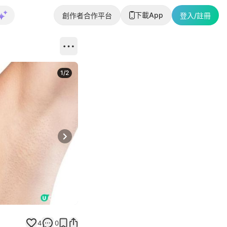
下載App
創作者合作平台
登入/註冊
1
/
2
即睇更多社
Next slide
返回帖文
4
0