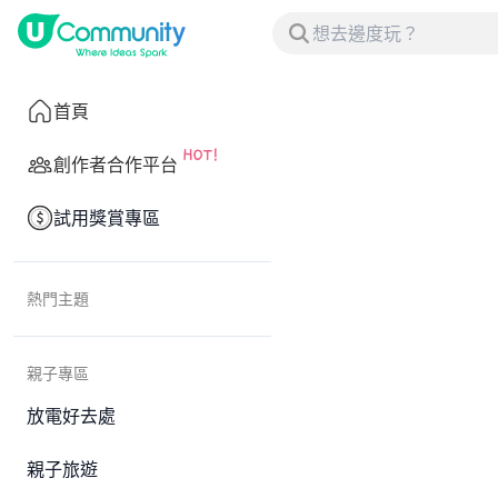
首頁
創作者合作平台
試用獎賞專區
熱門主題
親子專區
放電好去處
親子旅遊