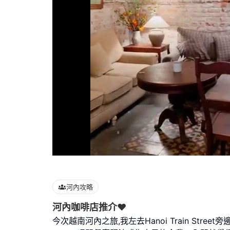
Loaded
:
100.00%
河內攻略
河內咖啡店推介❤️
今次越南河內之旅,我左去Hanoi Train Street旁邊既