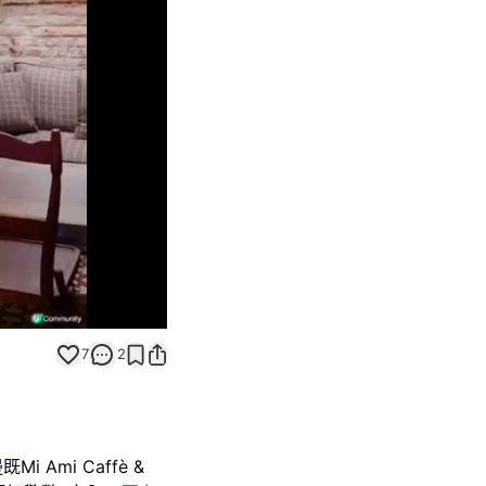
Unmute
7
2
Mi Ami Caffè &