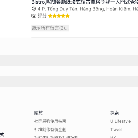
Bistro,呢間餐廳既法式復古風格令我一入門就覺
4 P. Tống Duy Tân, Hàng Bông, Hoàn Kiếm, 
評分
顯示所有留言(
2
)...
關於
探索
社群最強使用指南
U Lifestyle
社群創作有價企劃
Travel
程式
社群焦點功能及升級計劃
HK