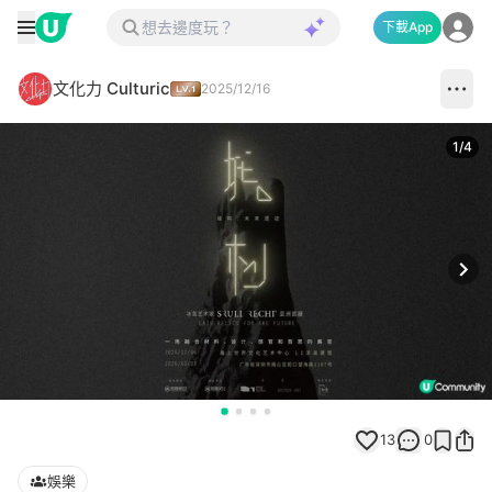
下載App
文化力 Culturic
2025/12/16
1
/
4
Next
13
0
娛樂