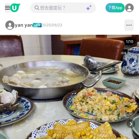
下載App
yan yan
2025/06/23
1
/
10
Next