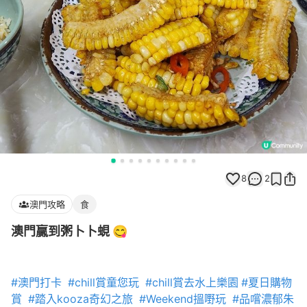
8
2
澳門攻略
食
澳門贏到粥卜卜蜆 😋
#澳門打卡
#chill賞童您玩
#chill賞去水上樂園
#夏日購物
賞
#踏入kooza奇幻之旅
#Weekend搵嘢玩
#品嚐濃郁朱