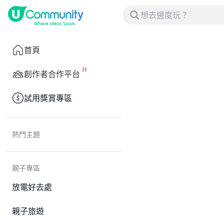
首頁
創作者合作平台
試用獎賞專區
熱門主題
親子專區
放電好去處
親子旅遊