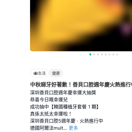
生活
健康
中秋睇牙好著數！善貝口腔週年慶火熱進行
深圳善貝口腔週年慶幸運大抽獎
恭喜今日嘅幸運兒
成功抽中【韓國種植牙套餐 1 顆】
真係太抵太幸運啦！
深圳善貝口腔5週年慶 · 火熱進行中
德國阿爾法mult
...
更多