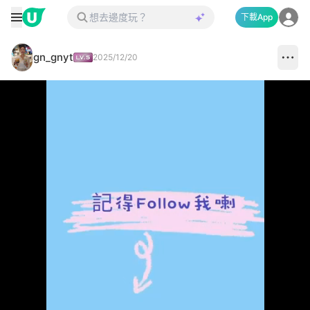
下載App
gn_gnyt
2025/12/20