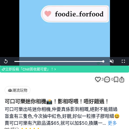
Loaded
:
Replay
Unmute
Full
100.00%
立即投稿「Chill賞收藏可愛」！
3
0
潮流玩物
可口可樂迷你相機📸！影相呀喂！唔好錯過！
可口可樂出咗迷你相機,仲要真係影到相嘅,絕對不能錯過
盲盒有三隻色,今次抽中紅色,好靚,好似一粒擦子膠咁細😆
賣可口可樂有汽飲品滿$65,就可以加$50,換購一
...
更多