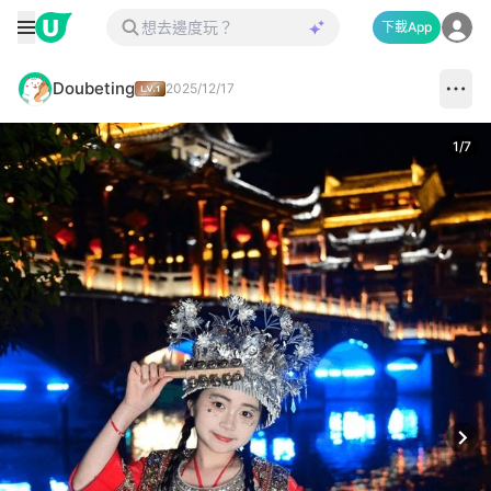
下載App
Doubeting
2025/12/17
1
/
7
Next