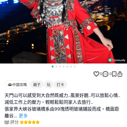
0
0
中國攻略
親子
玩
打卡
天門山可以感受到大自然既威力..風景好靚..可以放鬆心情..
減低工作上的壓力，輕輕鬆鬆同家人去旅行..
張家界大峽谷玻璃橋系由99塊透明玻璃鋪設而成，橋面距
離谷
...
更多
評分