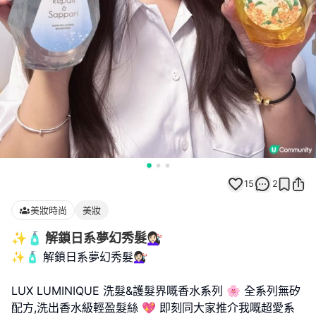
15
2
美妝時尚
美妝
✨🧴 解鎖日系夢幻秀髮💇🏻‍♀️
✨🧴 解鎖日系夢幻秀髮💇🏻‍♀️
LUX LUMINIQUE 洗髮&護髮界嘅香水系列 🌸 全系列無矽
配方,洗出香水級輕盈髮絲 💖 即刻同大家推介我嘅超愛系