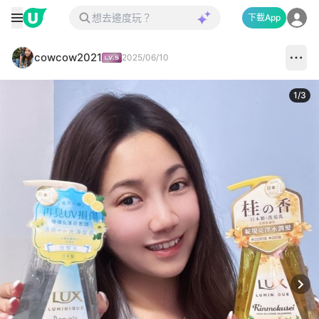
下載App
cowcow2021
2025/06/10
1
/
3
Next