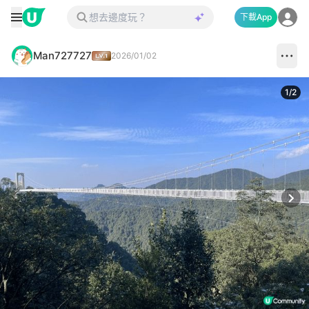
下載App
Man727727
2026/01/02
1
/
2
Next