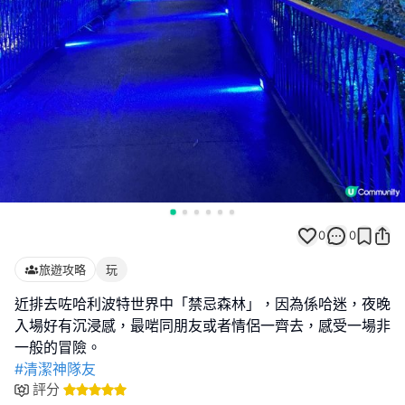
0
0
旅遊攻略
玩
近排去咗哈利波特世界中「禁忌森林」，因為係哈迷，夜晚
入場好有沉浸感，最啱同朋友或者情侶一齊去，感受一場非
#清潔神隊友
評分