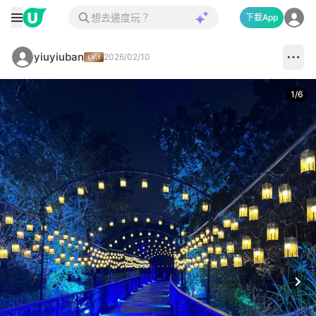
下載App
yiuyiuban
2026/02/10
1
/
6
Next