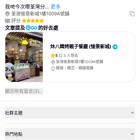
我哋今次嚟荃灣分
...
更多
荃灣愉景新城1樓1009A號舖
評分
文章提及
的好去處
炑八韓烤親子餐廳 (愉景新城)
5
3
人想去
荃灣愉景新城1樓1009A號舖
韓燒、韓式、韓國餐廳
顯示所有留言(
3
)...
社群主題
熱門地點