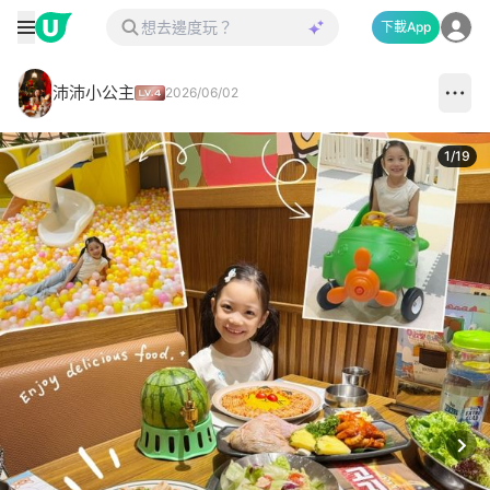
下載App
沛沛小公主
2026/06/02
1
/
19
Next