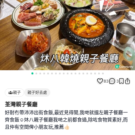
83
3
親子
親子好去處
荃灣親子餐廳
好耐冇帶沛沛出街食飯,最近見得閒,我哋就搵左親子餐廳一
齊食飯☺️炑八親子餐廳我哋之前都食過,除咗食物質素好,而
且仲有空間俾小朋友玩,推薦👍🏻