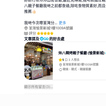
八親子餐廳我哋之前都食過,除咗食物質素好,而且
推薦👍🏻
我哋今次嚟荃灣分
...
更多
荃灣愉景新城1樓1009A號舖
評分
文章提及
的好去處
炑八韓烤親子餐廳 (愉景新城)
5
3
人想去
荃灣愉景新城1樓1009A號舖
韓燒、韓式、韓國餐廳
顯示所有留言(
3
)...