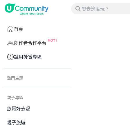
首頁
創作者合作平台
試用獎賞專區
熱門主題
親子專區
放電好去處
親子旅遊