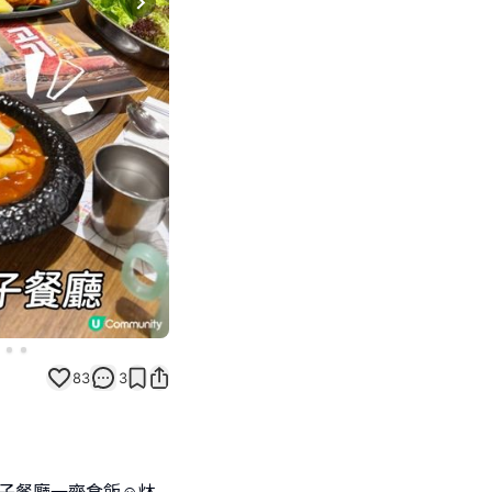
Next slide
83
3
子餐廳一齊食飯☺️炑