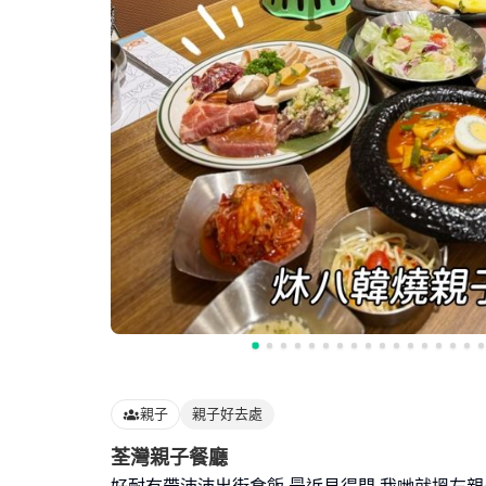
親子
親子好去處
荃灣親子餐廳
好耐冇帶沛沛出街食飯,最近見得閒,我哋就搵左親