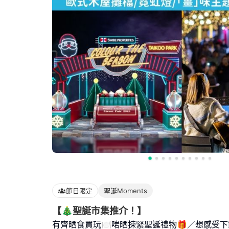
節日限定
聖誕Moments
【🎄聖誕市集推介！】
有齊晒食買玩🍽️啱晒揀緊聖誕禮物🎁／想感受