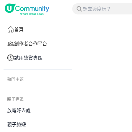
首頁
創作者合作平台
試用獎賞專區
熱門主題
親子專區
放電好去處
親子旅遊