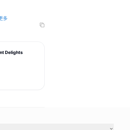
更多
t Delights