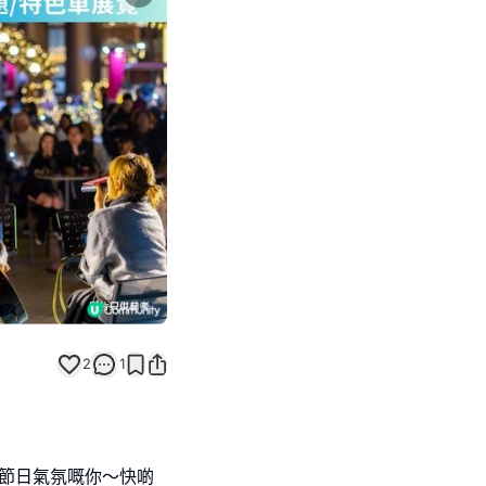
Next slide
2
1
下節日氣氛嘅你～快啲