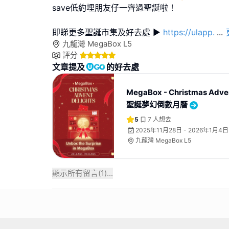
save低約埋朋友仔一齊過聖誕啦！
即睇更多聖誕市集及好去處 ▶
https://ulapp.
...
九龍灣 MegaBox L5
評分
文章提及
的好去處
MegaBox - Christmas Adven
聖誕夢幻倒數月曆
5
7
人想去
2025年11月28日 - 2026年1月4日
九龍灣 MegaBox L5
顯示所有留言(
1
)...