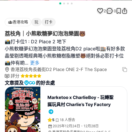
2
0
香港攻略
玩
打卡
荔枝角｜小熊軟糖夢幻泡泡樂園🐻
📸打卡位1 : D2 Place 2 地下
小熊軟糖夢幻泡泡樂園登陸荔枝角D2 place啦🏬有好多款
晶瑩剔透嘅經典嘅小熊軟糖樹脂雕塑🐻絕對係必影打卡位
📸仲有啲
...
更多
香港荔枝角長義街D2 Place ONE 2-F The Space
評分
文章提及
的好去處
Marketoo x CharlieBoy - 玩轉聖
誕玩具村 Charlie’s Toy Factory
5
18
人想去
2025年12月24日 - 12月28日