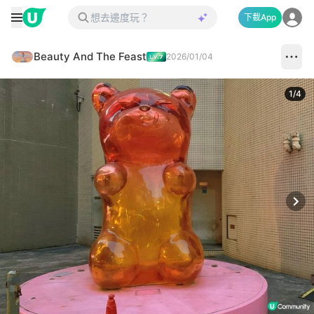
下載App
Beauty And The Feast
2026/01/04
1
/
4
Next