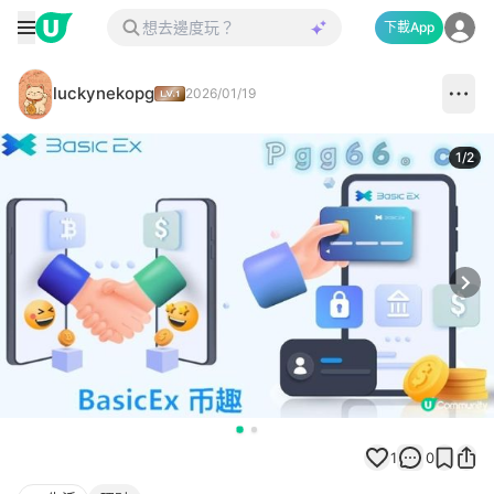
下載App
luckynekopg
2026/01/19
1
/
2
Next
1
0