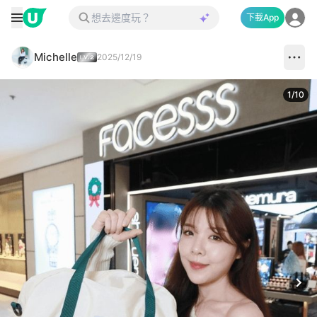
下載App
Michelle
2025/12/19
1
/
10
Next