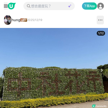
下載App
hung
2025/12/19
1
/
12
Next