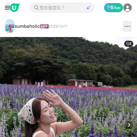
下載App
sumbaholic
2025/12/11
1
/
4
Next