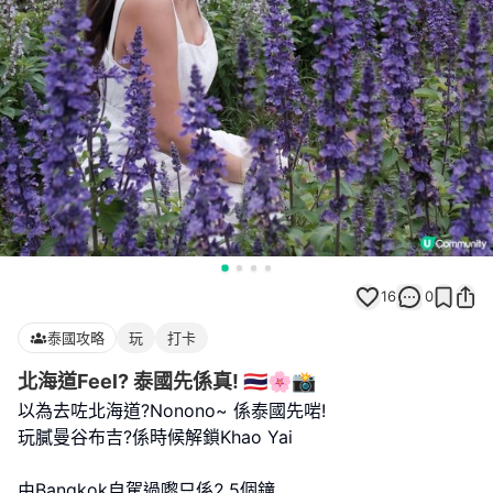
16
0
泰國攻略
玩
打卡
北海道Feel? 泰國先係真! 🇹🇭🌸📸
以為去咗北海道?Nonono~ 係泰國先啱!
玩膩曼谷布吉?係時候解鎖Khao Yai
由Bangkok自駕過嚟只係2.5個鐘