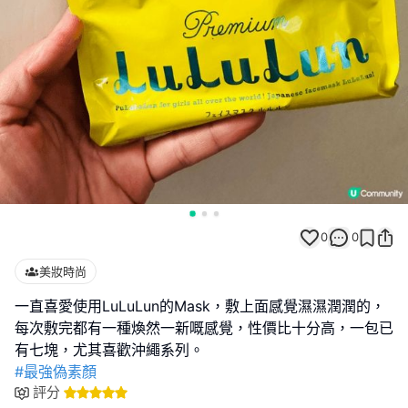
0
0
美妝時尚
一直喜愛使用LuLuLun的Mask，敷上面感覺濕濕潤潤的，
每次敷完都有一種煥然一新嘅感覺，性價比十分高，一包已
#最強偽素顏
評分