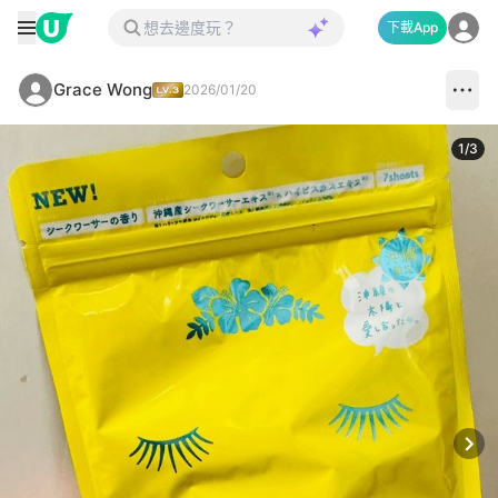
下載App
Grace Wong
2026/01/20
1
/
3
Next