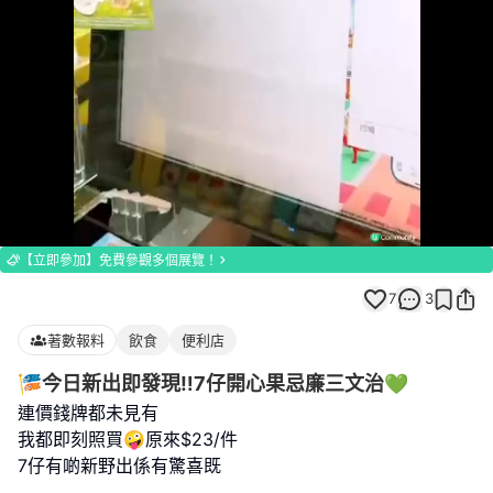
Loaded
:
Unmute
100.00%
【立即參加】免費參觀多個展覽！
7
3
著數報料
飲食
便利店
🎏今日新出即發現‼️7仔開心果忌廉三文治💚
連價錢牌都未見有
我都即刻照買🤪原來$23/件
7仔有啲新野出係有驚喜既