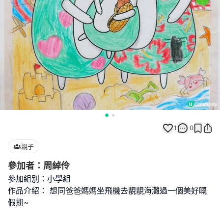
1
0
親子
參加者：周綽伶
參加組別：小學組
作品介紹： 想同爸爸媽媽坐飛機去靚靚海灘過一個美好嘅
假期~