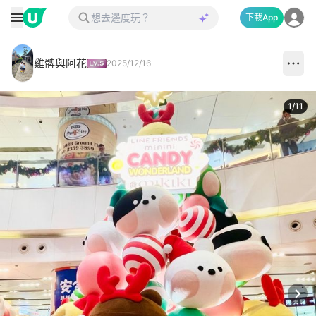
下載App
雞髀與阿花
2025/12/16
1
/
11
Next