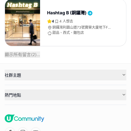
Hashtag B (銅鑼灣)
4
4
人想去
銅鑼灣利園山道73號寶榮大廈地下F號
舖
甜品、西式、麵包店
顯示所有留言(
2
)...
社群主題
熱門地點