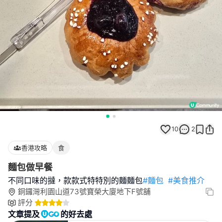
10
2
香港攻略
食
麵包做早餐
不同口味的撻，款款式特特別的麵麵包
#麵包
#美食推介
銅鑼灣利園山道73號寶榮大廈地下F號舖
評分
文章提及
的好去處