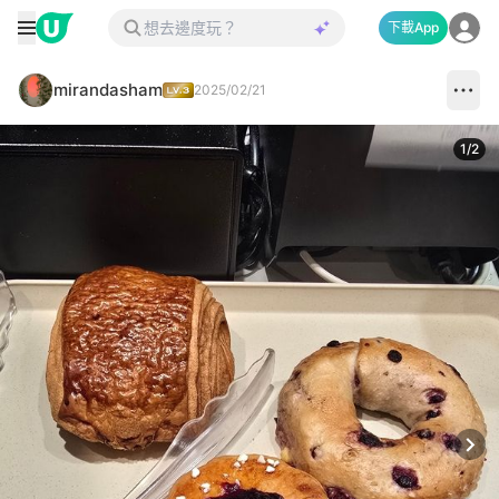
下載App
mirandasham
2025/02/21
1
/
2
Next