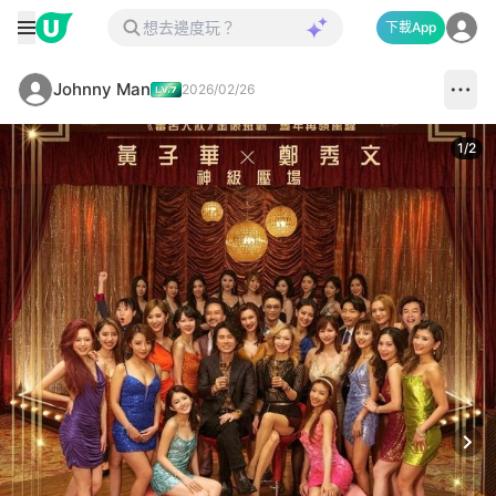
下載App
Johnny Man
2026/02/26
1
/
2
Next