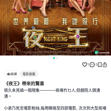
1
0
娛樂
電影劇集
《夜王》帶來的驚喜
很久未見過一個現象————商場冇乜人,但戲院人頭湧
湧。
小弟乃死忠電影粉絲,每周睇兩至四部電影, 次次到大型商場