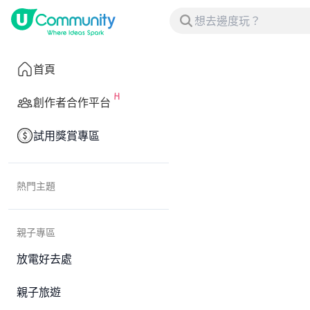
首頁
創作者合作平台
試用獎賞專區
熱門主題
親子專區
放電好去處
親子旅遊