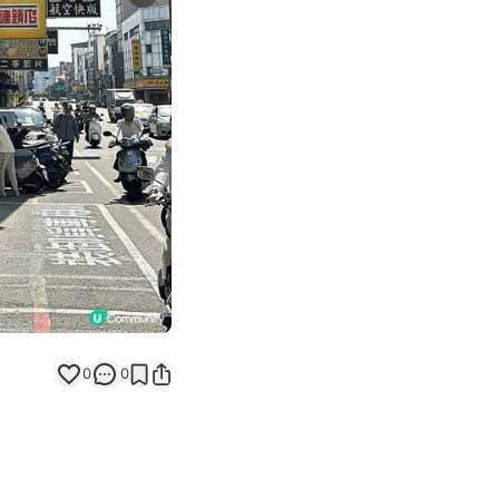
Next slide
0
0