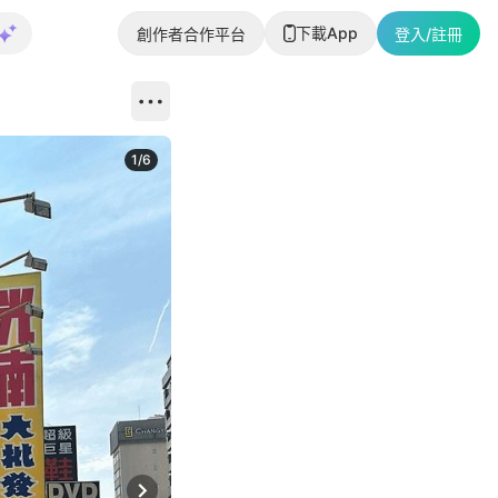
下載App
創作者合作平台
登入/註冊
1
/
6