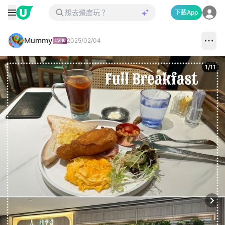
下載App
Mummy
2025/02/04
1
/
11
Next