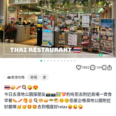
1882
144
香港攻略
商場
食
🇹🇭🥪🥓🍳🤪😍
今日去濕地公園探朋友📸📷🖼️💝約咗佢去附近商場一齊食
早餐🌭🥓🥞🥚🍳🥯🥪🥗🥙😚😚佢屋企喺濕地公園附近
好靚㗎🥳🥳🤩🤩去到嗰度好relax😝😜🤪