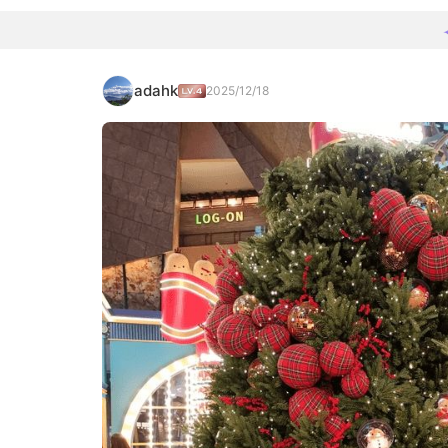
adahk
2025/12/18