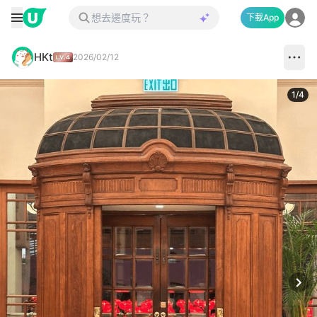
下載App
HKt
2026/02/12
1
/
4
Next