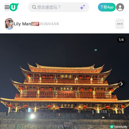
下載App
Lily Man
2026/04/08
1
/
4
Next