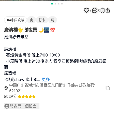
2
0
中國攻略
食
打卡
玩
廣濟樓🌟睇夜景 🌙🌃💯
潮州必去景點
廣濟樓
･亮燈黃金時段:晚上7:00-10:00
･小眾時段:晚上9:30後少人,獨享石板路倒映城樓的魔幻鏡
面
廣濟橋
･燈光show:晚上8:
...
更多
中國广东省潮州市湘桥区东门街东门街头 邮政编码:
521021
評分
發表第一個留言...