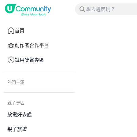
首頁
創作者合作平台
試用獎賞專區
熱門主題
親子專區
放電好去處
親子旅遊