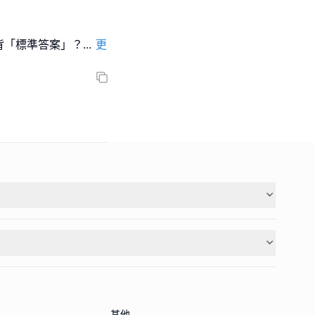
背「標準答案」？
...
更
其他