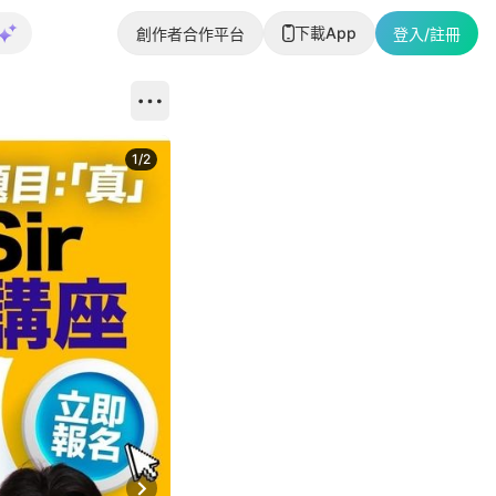
下載App
創作者合作平台
登入/註冊
1
/
2
即睇更多社