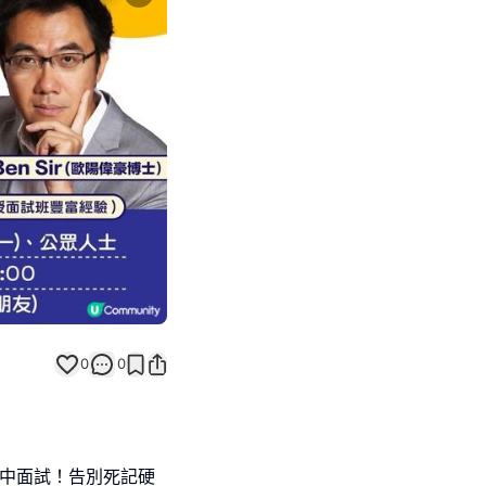
Next slide
返回帖文
0
0
解升中面試！告別死記硬