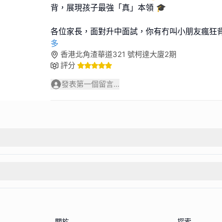
背，展現孩子最強「真」本領 🎓
各位家長，面對升中面試，你有冇叫小朋友瘋狂
多
香港北角渣華道321 號柯達大廈2期
評分
發表第一個留言...
關於
探索