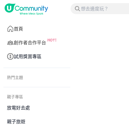
首頁
創作者合作平台
試用獎賞專區
熱門主題
親子專區
放電好去處
親子旅遊