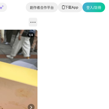
下載App
創作者合作平台
登入/註冊
1
/
4