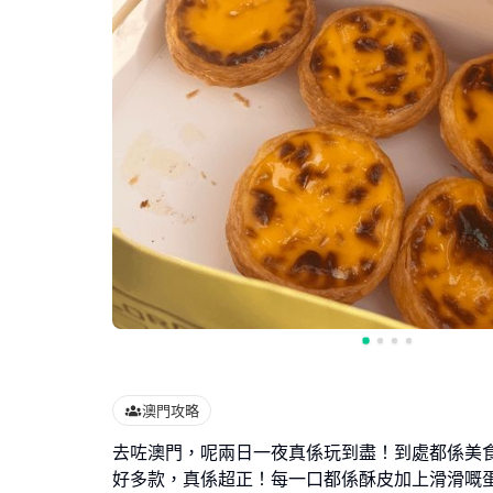
澳門攻略
去咗澳門，呢兩日一夜真係玩到盡！到處都係美
好多款，真係超正！每一口都係酥皮加上滑滑嘅