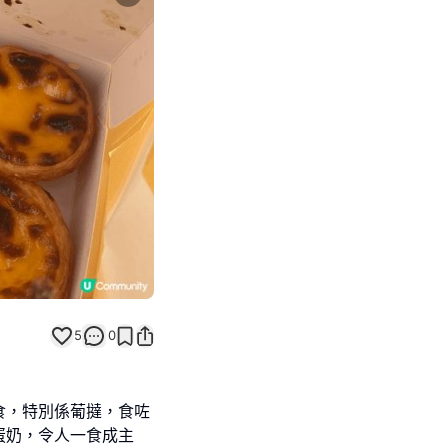
Next slide
5
0
食，特別係葡撻，食咗
蛋奶，令人一食成主