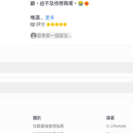
顧，迫不及待想再嚐。😭❤️‍🔥
喺酒
...
更多
評分
發表第一個留言...
關於
探索
社群最強使用指南
U Lifestyle