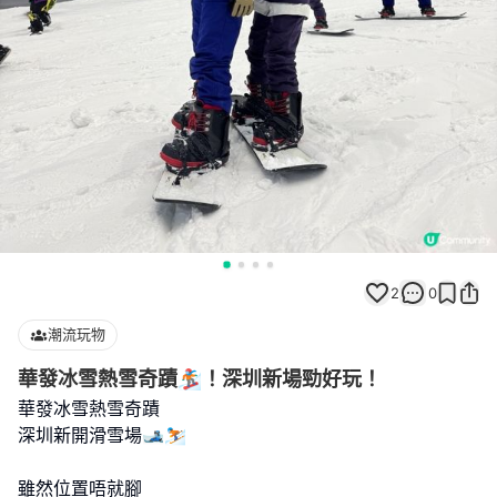
2
0
潮流玩物
華發冰雪熱雪奇蹟🏂！深圳新場勁好玩！
華發冰雪熱雪奇蹟
深圳新開滑雪場🎿⛷️
雖然位置唔就腳