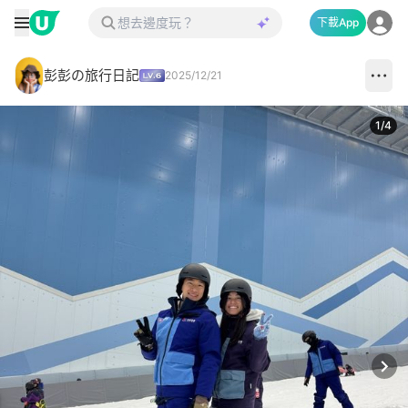
下載App
彭彭の旅行日記
2025/12/21
1
/
4
Next