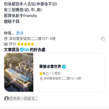
但係都勁多人去玩(仲要係平日)
有三個賽道(初､中､高)
都算係新手friendly
體驗不錯
仲有
...
更多
深圳寶安區和二二路157-3號
評分
文章提及
的好去處
華發冰雪世界
5
1
人想去
深圳寶安區和二二路157-3號
發表第一個留言...