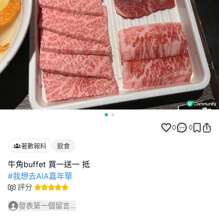
0
0
著數報料
飲食
#我想去AIA嘉年華
評分
發表第一個留言...