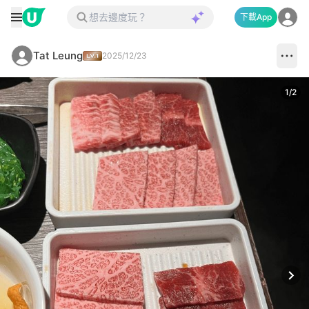
下載App
Tat Leung
2025/12/23
1
/
2
Next